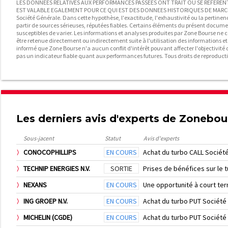
LES DONNEES RELATIVES AUX PERFORMANCES PASSEES ONT TRAIT OU SE REFERENT 
EST VALABLE EGALEMENT POUR CE QUI EST DES DONNEES HISTORIQUES DE MARCHE. C
Société Générale. Dans cette hypothèse, l'exactitude, l'exhaustivité ou la pertinen
partir de sources sérieuses, réputées fiables. Certains éléments du présent docum
susceptibles de varier. Les informations et analyses produites par Zone Bourse ne c
être retenue directement ou indirectement suite à l'utilisation des informations e
informé que Zone Bourse n'a aucun conflit d'intérêt pouvant affecter l'objectivité d
pas un indicateur fiable quant aux performances futures. Tous droits de reproducti
Les derniers avis d'experts de Zonebo
Sous-jacent
Statut
Avis d'experts
CONOCOPHILLIPS
EN COURS
Achat du turbo CALL Sociét
TECHNIP ENERGIES N.V.
SORTIE
Prises de bénéfices sur le 
NEXANS
EN COURS
Une opportunité à court te
ING GROEP N.V.
EN COURS
Achat du turbo PUT Sociét
MICHELIN (CGDE)
EN COURS
Achat du turbo PUT Société