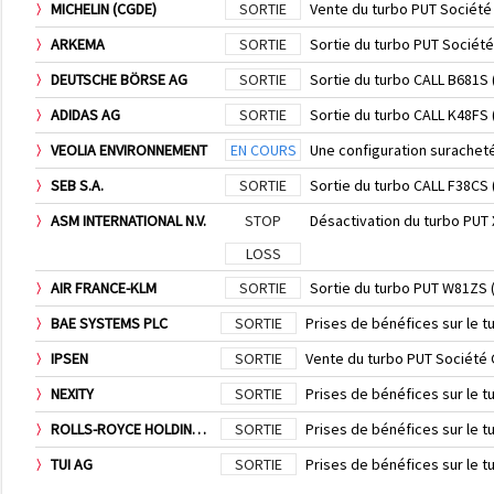
MICHELIN (CGDE)
SORTIE
Vente du turbo PUT Société
ARKEMA
SORTIE
Sortie du turbo PUT Sociét
DEUTSCHE BÖRSE AG
SORTIE
Sortie du turbo CALL B681S
ADIDAS AG
SORTIE
Sortie du turbo CALL K48FS
VEOLIA ENVIRONNEMENT
EN COURS
Une configuration surachet
SEB S.A.
SORTIE
Sortie du turbo CALL F38CS
ASM INTERNATIONAL N.V.
STOP
Désactivation du turbo PUT
LOSS
AIR FRANCE-KLM
SORTIE
Sortie du turbo PUT W81ZS 
BAE SYSTEMS PLC
SORTIE
Prises de bénéfices sur le 
IPSEN
SORTIE
Vente du turbo PUT Société
NEXITY
SORTIE
Prises de bénéfices sur le 
ROLLS-ROYCE HOLDINGS PLC
SORTIE
Prises de bénéfices sur le 
TUI AG
SORTIE
Prises de bénéfices sur le 