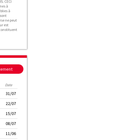
S. CECI
nes à
blies à
 sont
rse ne peut
ur est
 constituent
itement
Date
31/07
22/07
15/07
08/07
11/06