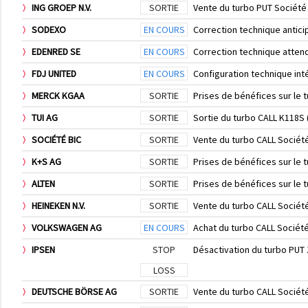
ING GROEP N.V.
SORTIE
Vente du turbo PUT Société
SODEXO
EN COURS
Correction technique antic
EDENRED SE
EN COURS
Correction technique atten
FDJ UNITED
EN COURS
Configuration technique in
MERCK KGAA
SORTIE
Prises de bénéfices sur le
TUI AG
SORTIE
Sortie du turbo CALL K118S
SOCIÉTÉ BIC
SORTIE
Vente du turbo CALL Sociét
K+S AG
SORTIE
Prises de bénéfices sur le 
ALTEN
SORTIE
Prises de bénéfices sur le 
HEINEKEN N.V.
SORTIE
Vente du turbo CALL Sociét
VOLKSWAGEN AG
EN COURS
Achat du turbo CALL Sociét
IPSEN
STOP
Désactivation du turbo PUT
LOSS
DEUTSCHE BÖRSE AG
SORTIE
Vente du turbo CALL Sociét