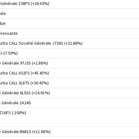
 Générale Z38PS (+26.03%)
ipée
due
téressante
 turbo CALL Société Générale J726S (+32.66%)
 (+27.59%)
é Générale 97J3S (+2.86%)
turbo CALL X32FS (+45.45%)
turbo CALL 3L87S (+30.43%)
é Générale 6L92S (+14.91%)
é Générale 2A24S
 Z16FS (-100%)
é Générale B681S (+11.88%)