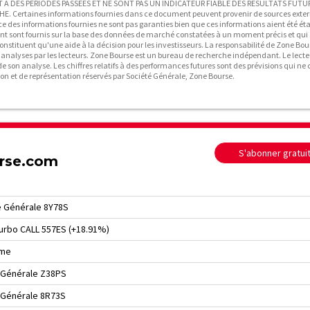
A DES PERIODES PASSEES ET NE SONT PAS UN INDICATEUR FIABLE DES RESULTATS FUTUR
ertaines informations fournies dans ce document peuvent provenir de sources exter
ce des informations fournies ne sont pas garanties bien que ces informations aient été éta
ent sont fournis sur la base des données de marché constatées à un moment précis et qui
onstituent qu'une aide à la décision pour les investisseurs. La responsabilité de Zone Bou
t analyses par les lecteurs. Zone Bourse est un bureau de recherche indépendant. Le lecte
e son analyse. Les chiffres relatifs à des performances futures sont des prévisions qui ne
on et de représentation réservés par Société Générale, Zone Bourse.
S'abonner gratu
urse.com
é Générale 8Y78S
turbo CALL 557ES (+18.91%)
rme
é Générale Z38PS
 Générale 8R73S