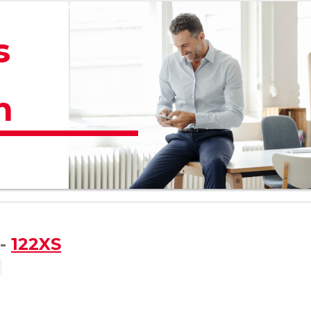
s
m
 -
122XS