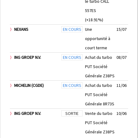
le turbo CALL
557ES
(+18.91%)
NEXANS
EN COURS
Une
15/07
opportunité à
court terme
ING GROEP N.V.
EN COURS
Achat du turbo
08/07
PUT Société
Générale Z38PS
MICHELIN (CGDE)
EN COURS
Achat du turbo
11/06
PUT Société
Générale 8R73S
ING GROEP N.V.
SORTIE
Vente du turbo
10/06
PUT Société
Générale Z38PS