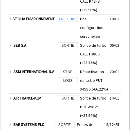
CALL K48FS
(+15.96%)
VEOLIA ENVIRONNEMENT
EN COURS
Une
10/02
configuration
surachetée
SEB S.A.
SORTIE
Sortie du turbo
06/02
CALL F38CS
(+23.33%)
ASM INTERNATIONAL N.V.
STOP
Désactivation
20/01
LOSS
du turbo PUT
X45SS (-66.22%)
AIR FRANCE-KLM
SORTIE
Sortie du turbo
14/01
PUT W81ZS
(+37.94%)
BAE SYSTEMS PLC
SORTIE
Prises de
19/12/25