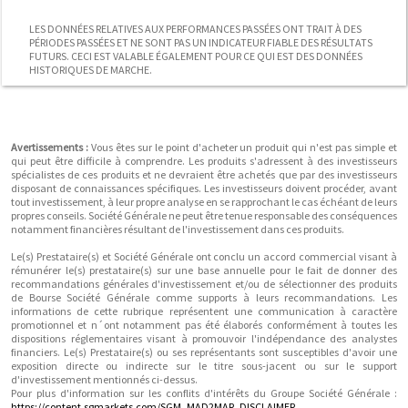
LES DONNÉES RELATIVES AUX PERFORMANCES PASSÉES ONT TRAIT À DES
PÉRIODES PASSÉES ET NE SONT PAS UN INDICATEUR FIABLE DES RÉSULTATS
FUTURS. CECI EST VALABLE ÉGALEMENT POUR CE QUI EST DES DONNÉES
HISTORIQUES DE MARCHE.
Avertissements :
Vous êtes sur le point d'acheter un produit qui n'est pas simple et
qui peut être difficile à comprendre. Les produits s'adressent à des investisseurs
spécialistes de ces produits et ne devraient être achetés que par des investisseurs
disposant de connaissances spécifiques. Les investisseurs doivent procéder, avant
tout investissement, à leur propre analyse en se rapprochant le cas échéant de leurs
propres conseils. Société Générale ne peut être tenue responsable des conséquences
notamment financières résultant de l'investissement dans ces produits.
Le(s) Prestataire(s) et Société Générale ont conclu un accord commercial visant à
rémunérer le(s) prestataire(s) sur une base annuelle pour le fait de donner des
recommandations générales d'investissement et/ou de sélectionner des produits
de Bourse Société Générale comme supports à leurs recommandations. Les
informations de cette rubrique représentent une communication à caractère
promotionnel et n´ont notamment pas été élaborés conformément à toutes les
dispositions réglementaires visant à promouvoir l'indépendance des analystes
financiers. Le(s) Prestataire(s) ou ses représentants sont susceptibles d'avoir une
exposition directe ou indirecte sur le titre sous-jacent ou sur le support
d'investissement mentionnés ci-dessus.
Pour plus d'information sur les conflits d'intérêts du Groupe Société Générale :
https://content.sgmarkets.com/SGM_MAD2MAR_DISCLAIMER