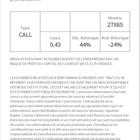
Mnemo
27X6S
Type
CALL
Cours
Obj. théorique
Risk théorique
0.43
44%
-24%
PRODUITS POUVANT INTEGRER UN EFFET DE LEVIER PRÉSENTANT UN
RISQUE DE PERTE DU CAPITAL EN COURS DE VIE ET À L'ÉCHÉANCE.
LES DONNEES RELATIVES AUX PERFORMANCES PASSEES ONT TRAIT OU SE
REFERENT A DES PERIODES PASSEES ET NE SONT PAS UN INDICATEUR FIABLE
DES RESULTATS FUTURS. CECI EST VALABLE EGALEMENT POUR CE QUI EST
DES DONNEES HISTORIQUES DE MARCHE. Certaines informations fournies
dans ce document peuvent provenir de sources externes à Société
Générale. Dans cette hypothèse, l'exactitude, l'exhaustivité ou la
pertinence des informations fournies ne sont pas garanties bien que ces
informations aient été établies à partir de sources sérieuses, réputées
fiables. Certains éléments du présent document sont fournis sur la base des
données de marché constatées à un moment précis et qui sont susceptibles
de varier. Les informations et analyses produites par Zone Bourse ne
constituent qu'une aide à la décision pour les investisseurs. La
responsabilité de Zone Bourse ne peut être retenue directement ou
indirectement suite à l'utilisation des informations et analyses par les