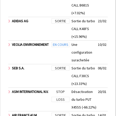
CALL B681S
(+7.02%)
ADIDAS AG
SORTIE
Sortie du turbo
23/02
CALL K48FS
(+15.96%)
VEOLIA ENVIRONNEMENT
EN COURS
Une
10/02
configuration
surachetée
SEB S.A.
SORTIE
Sortie du turbo
06/02
CALL F38CS
(+23.33%)
ASM INTERNATIONAL N.V.
STOP
Désactivation
20/01
LOSS
du turbo PUT
X45SS (-66.22%)
AIR FRANCE-KLM
SORTIE
Sortie du turbo
14/01