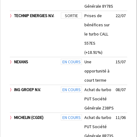
Générale 8Y78S
TECHNIP ENERGIES N.V.
SORTIE
Prises de
22/07
bénéfices sur
le turbo CALL
557ES
(+18.91%)
NEXANS
EN COURS
Une
15/07
opportunité à
court terme
ING GROEP N.V.
EN COURS
Achat du turbo
08/07
PUT Société
Générale Z38PS
MICHELIN (CGDE)
EN COURS
Achat du turbo
11/06
PUT Société
Générale 8R73S