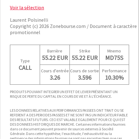
Voir la sélection
Laurent Polsinelli
Copyright (c) 2026 Zonebourse.com / Document à caractère
promotionnel
Barrière
Strike
Mnemo
55.22 EUR
55.22 EUR
MD75S
Type
CALL
Cours d'entrée
Cours de sortie
Performance
3.26
3.596
10.30%
PRODUITS POUVANT INTEGRER UN EFFET DE LEVIER PRÉSENTANT UN
RISQUE DE PERTE DU CAPITAL EN COURS DE VIE ET À L'ÉCHÉANCE.
LES DONNEES RELATIVES AUX PERFORMANCES PASSEES ONT TRAIT OU SE
REFERENT A DES PERIODES PASSEES ET NE SONT PAS UN INDICATEUR FIABLE
DES RESULTATS FUTURS. CECI EST VALABLE EGALEMENT POUR CE QUI EST
DES DONNEES HISTORIQUES DE MARCHE. Certaines informations fournies
dans ce document peuvent provenir de sources externes à Société
Générale. Dans cette hypothèse, l'exactitude, l'exhaustivité ou la
pertinence des informations fournies ne sont pas garanties bien que ces