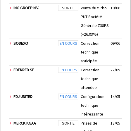
ING GROEP N.V.
SORTIE
Vente du turbo
10/06
PUT Société
Générale Z38PS
(+26.03%)
SODEXO
EN COURS
Correction
09/06
technique
anticipée
EDENRED SE
EN COURS
Correction
27/05
technique
attendue
FDJ UNITED
EN COURS
Configuration
14/05
technique
intéressante
MERCK KGAA
SORTIE
Prises de
13/05