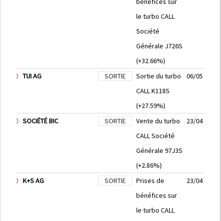
bénéfices sur
le turbo CALL
Société
Générale J726S
(+32.66%)
TUI AG
SORTIE
Sortie du turbo
06/05
CALL K118S
(+27.59%)
SOCIÉTÉ BIC
SORTIE
Vente du turbo
23/04
CALL Société
Générale 97J3S
(+2.86%)
K+S AG
SORTIE
Prises de
23/04
bénéfices sur
le turbo CALL