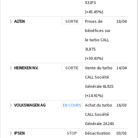
X32FS
(+45.45%)
ALTEN
SORTIE
Prises de
16/04
bénéfices sur
le turbo CALL
3L87S
(+30.43%)
HEINEKEN N.V.
SORTIE
Vente du turbo
14/04
CALL Société
Générale 6L92S
(+14.91%)
VOLKSWAGEN AG
EN COURS
Achat du turbo
16/03
CALL Société
Générale 2A24S
IPSEN
STOP
Désactivation
03/03