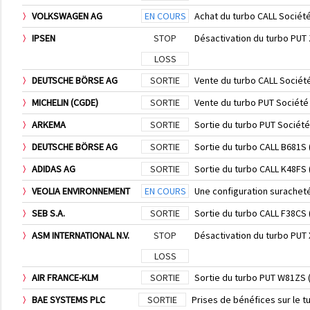
VOLKSWAGEN AG
EN COURS
Achat du turbo CALL Sociét
IPSEN
STOP
Désactivation du turbo PUT
LOSS
DEUTSCHE BÖRSE AG
SORTIE
Vente du turbo CALL Sociét
MICHELIN (CGDE)
SORTIE
Vente du turbo PUT Société
ARKEMA
SORTIE
Sortie du turbo PUT Sociét
DEUTSCHE BÖRSE AG
SORTIE
Sortie du turbo CALL B681S
ADIDAS AG
SORTIE
Sortie du turbo CALL K48FS
VEOLIA ENVIRONNEMENT
EN COURS
Une configuration surachet
SEB S.A.
SORTIE
Sortie du turbo CALL F38CS
ASM INTERNATIONAL N.V.
STOP
Désactivation du turbo PUT
LOSS
AIR FRANCE-KLM
SORTIE
Sortie du turbo PUT W81ZS 
BAE SYSTEMS PLC
SORTIE
Prises de bénéfices sur le 