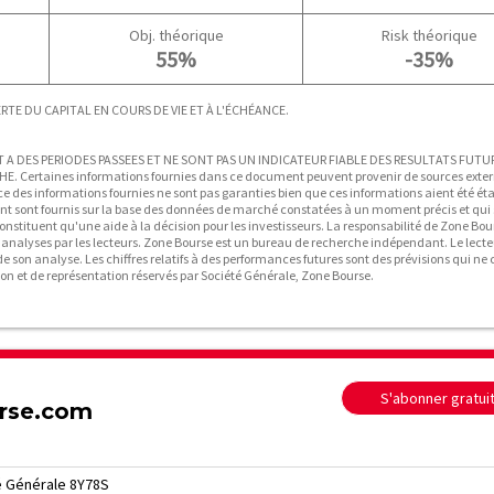
Obj. théorique
Risk théorique
55%
-35%
TE DU CAPITAL EN COURS DE VIE ET À L'ÉCHÉANCE.
A DES PERIODES PASSEES ET NE SONT PAS UN INDICATEUR FIABLE DES RESULTATS FUTUR
ertaines informations fournies dans ce document peuvent provenir de sources exter
ce des informations fournies ne sont pas garanties bien que ces informations aient été éta
ent sont fournis sur la base des données de marché constatées à un moment précis et qui
onstituent qu'une aide à la décision pour les investisseurs. La responsabilité de Zone Bou
t analyses par les lecteurs. Zone Bourse est un bureau de recherche indépendant. Le lecte
e son analyse. Les chiffres relatifs à des performances futures sont des prévisions qui ne
on et de représentation réservés par Société Générale, Zone Bourse.
S'abonner gratu
urse.com
é Générale 8Y78S