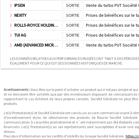
IPSEN
SORTIE
Vente du turbo PUT Société
NEXITY
SORTIE
Prises de bénéfices sur le 
ROLLS-ROYCE HOLDINGS PLC
SORTIE
Prises de bénéfices sur le 
TUI AG
SORTIE
Prises de bénéfices sur le 
AMD (ADVANCED MICRO DEVICES)
SORTIE
Vente du turbo PUT Société
LES DONNÉES RELATIVES AUX PERFORMANCES PASSÉES ONT TRAIT À DES PÉRIODES 
ÉGALEMENT POUR CE QUI EST DES DONNÉES HISTORIQUES DE MARCHE.
Avertissements :
Vous êtes sur le point d'acheter un produit qui n'est pas simple et qui
et ne devraient être achetés que par des investisseurs disposant de connaissances sp
rapprochant le cas échéant de leurs propres conseils. Société Générale ne peut êt
produits.
Le(s) Prestataire(s) et Société Générale ont conclu un accord commercial visant à ré
d'investissement et/ou de sélectionner des produits de Bourse Société Général
communication à caractère promotionnel et n´ont notamment pas été élaborés confo
financiers. Le(s) Prestataire(s) ou ses représentants sont susceptibles d'avoir une ex
dessus.
Pour plus d'information sur les conflits d'intérêts du Groupe Société Générale :
https:/