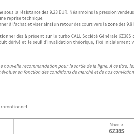
rme sous la résistance des 9.23 EUR. Néanmoins la pression vendeu
ne reprise technique.
r à l'achat et viser ainsi un retour des cours vers la zone des 9.8
itionner dès à présent sur le turbo CALL Société Générale 6Z38S q
it dérivé et le seuil d'invalidation théorique, fixé initialement v
nouvelle recommandation pour la sortie de la ligne. A ce titre, les
nt évoluer en fonction des conditions de marché et de nos conviction
 promotionnel
Mnemo
6Z38S