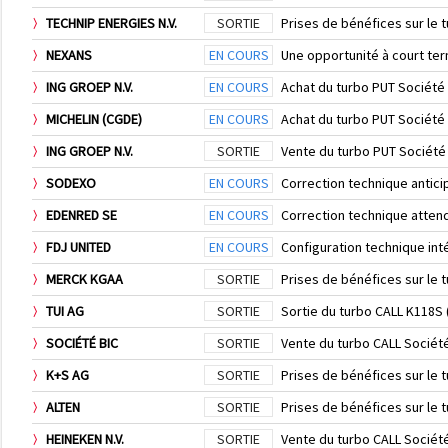
TECHNIP ENERGIES N.V.
SORTIE
Prises de bénéfices sur le 
NEXANS
EN COURS
Une opportunité à court te
ING GROEP N.V.
EN COURS
Achat du turbo PUT Sociét
MICHELIN (CGDE)
EN COURS
Achat du turbo PUT Société
ING GROEP N.V.
SORTIE
Vente du turbo PUT Société
SODEXO
EN COURS
Correction technique antic
EDENRED SE
EN COURS
Correction technique atten
FDJ UNITED
EN COURS
Configuration technique in
MERCK KGAA
SORTIE
Prises de bénéfices sur le
TUI AG
SORTIE
Sortie du turbo CALL K118S
SOCIÉTÉ BIC
SORTIE
Vente du turbo CALL Sociét
K+S AG
SORTIE
Prises de bénéfices sur le 
ALTEN
SORTIE
Prises de bénéfices sur le 
HEINEKEN N.V.
SORTIE
Vente du turbo CALL Sociét