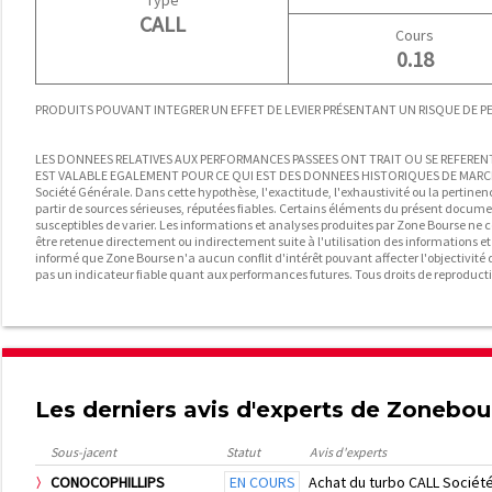
Type
CALL
Cours
0.18
PRODUITS POUVANT INTEGRER UN EFFET DE LEVIER PRÉSENTANT UN RISQUE DE PER
LES DONNEES RELATIVES AUX PERFORMANCES PASSEES ONT TRAIT OU SE REFERENT 
EST VALABLE EGALEMENT POUR CE QUI EST DES DONNEES HISTORIQUES DE MARCHE. C
Société Générale. Dans cette hypothèse, l'exactitude, l'exhaustivité ou la pertinen
partir de sources sérieuses, réputées fiables. Certains éléments du présent docum
susceptibles de varier. Les informations et analyses produites par Zone Bourse ne c
être retenue directement ou indirectement suite à l'utilisation des informations e
informé que Zone Bourse n'a aucun conflit d'intérêt pouvant affecter l'objectivité d
pas un indicateur fiable quant aux performances futures. Tous droits de reproducti
Les derniers avis d'experts de Zonebo
Sous-jacent
Statut
Avis d'experts
CONOCOPHILLIPS
EN COURS
Achat du turbo CALL Sociét