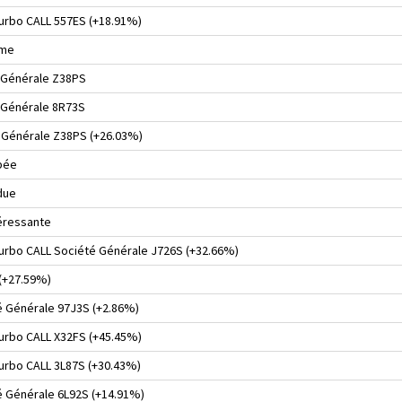
turbo CALL 557ES (+18.91%)
rme
é Générale Z38PS
 Générale 8R73S
 Générale Z38PS (+26.03%)
ipée
due
téressante
 turbo CALL Société Générale J726S (+32.66%)
 (+27.59%)
é Générale 97J3S (+2.86%)
turbo CALL X32FS (+45.45%)
turbo CALL 3L87S (+30.43%)
é Générale 6L92S (+14.91%)