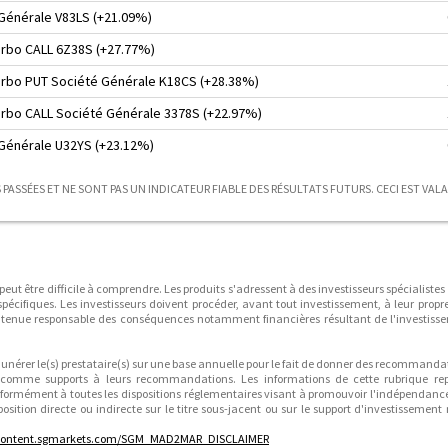
 Générale V83LS (+21.09%)
turbo CALL 6Z38S (+27.77%)
turbo PUT Société Générale K18CS (+28.38%)
turbo CALL Société Générale 3378S (+22.97%)
 Générale U32YS (+23.12%)
PASSÉES ET NE SONT PAS UN INDICATEUR FIABLE DES RÉSULTATS FUTURS. CECI EST VAL
 peut être difficile à comprendre. Les produits s'adressent à des investisseurs spécialistes
écifiques. Les investisseurs doivent procéder, avant tout investissement, à leur propr
re tenue responsable des conséquences notamment financières résultant de l'investis
munérer le(s) prestataire(s) sur une base annuelle pour le fait de donner des recommanda
e comme supports à leurs recommandations. Les informations de cette rubrique re
rmément à toutes les dispositions réglementaires visant à promouvoir l'indépendanc
position directe ou indirecte sur le titre sous-jacent ou sur le support d'investissemen
/content.sgmarkets.com/SGM_MAD2MAR_DISCLAIMER