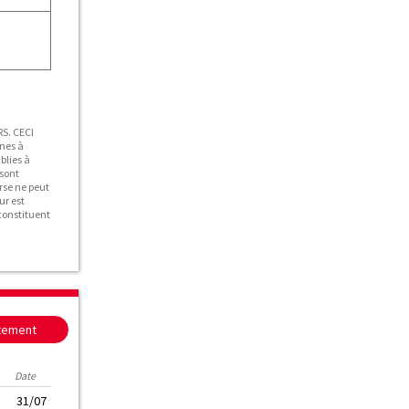
S. CECI
nes à
blies à
 sont
rse ne peut
ur est
 constituent
itement
Date
31/07