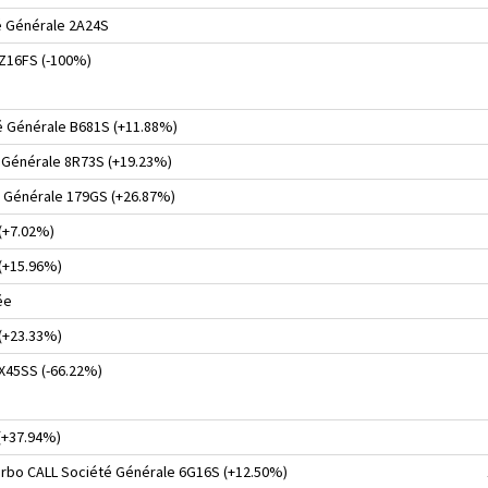
é Générale 2A24S
 Z16FS (-100%)
é Générale B681S (+11.88%)
 Générale 8R73S (+19.23%)
é Générale 179GS (+26.87%)
 (+7.02%)
 (+15.96%)
ée
 (+23.33%)
 X45SS (-66.22%)
(+37.94%)
turbo CALL Société Générale 6G16S (+12.50%)