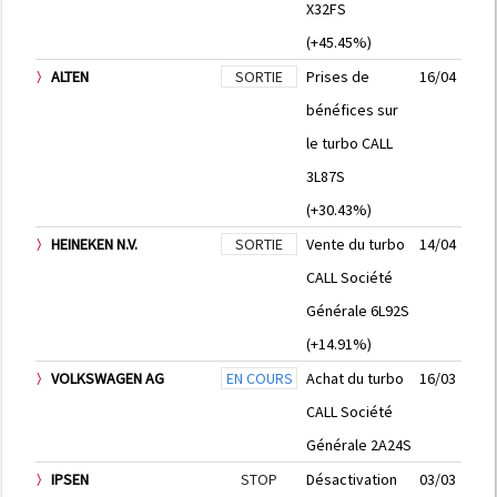
X32FS
(+45.45%)
ALTEN
SORTIE
Prises de
16/04
bénéfices sur
le turbo CALL
3L87S
(+30.43%)
HEINEKEN N.V.
SORTIE
Vente du turbo
14/04
CALL Société
Générale 6L92S
(+14.91%)
VOLKSWAGEN AG
EN COURS
Achat du turbo
16/03
CALL Société
Générale 2A24S
IPSEN
STOP
Désactivation
03/03