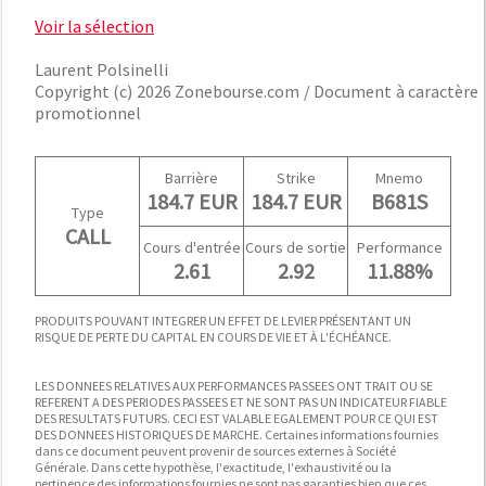
Voir la sélection
Laurent Polsinelli
Copyright (c) 2026 Zonebourse.com / Document à caractère
promotionnel
Barrière
Strike
Mnemo
184.7 EUR
184.7 EUR
B681S
Type
CALL
Cours d'entrée
Cours de sortie
Performance
2.61
2.92
11.88%
PRODUITS POUVANT INTEGRER UN EFFET DE LEVIER PRÉSENTANT UN
RISQUE DE PERTE DU CAPITAL EN COURS DE VIE ET À L'ÉCHÉANCE.
LES DONNEES RELATIVES AUX PERFORMANCES PASSEES ONT TRAIT OU SE
REFERENT A DES PERIODES PASSEES ET NE SONT PAS UN INDICATEUR FIABLE
DES RESULTATS FUTURS. CECI EST VALABLE EGALEMENT POUR CE QUI EST
DES DONNEES HISTORIQUES DE MARCHE. Certaines informations fournies
dans ce document peuvent provenir de sources externes à Société
Générale. Dans cette hypothèse, l'exactitude, l'exhaustivité ou la
pertinence des informations fournies ne sont pas garanties bien que ces