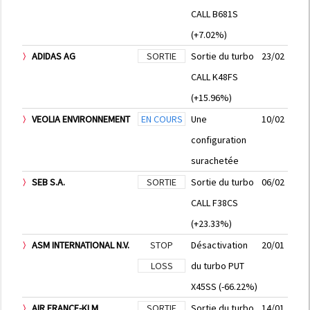
CALL B681S
(+7.02%)
ADIDAS AG
SORTIE
Sortie du turbo
23/02
CALL K48FS
(+15.96%)
VEOLIA ENVIRONNEMENT
EN COURS
Une
10/02
configuration
surachetée
SEB S.A.
SORTIE
Sortie du turbo
06/02
CALL F38CS
(+23.33%)
ASM INTERNATIONAL N.V.
STOP
Désactivation
20/01
LOSS
du turbo PUT
X45SS (-66.22%)
AIR FRANCE-KLM
SORTIE
Sortie du turbo
14/01