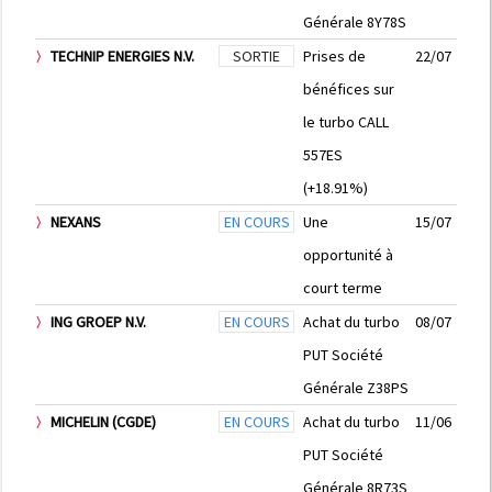
Générale 8Y78S
TECHNIP ENERGIES N.V.
SORTIE
Prises de
22/07
bénéfices sur
le turbo CALL
557ES
(+18.91%)
NEXANS
EN COURS
Une
15/07
opportunité à
court terme
ING GROEP N.V.
EN COURS
Achat du turbo
08/07
PUT Société
Générale Z38PS
MICHELIN (CGDE)
EN COURS
Achat du turbo
11/06
PUT Société
Générale 8R73S