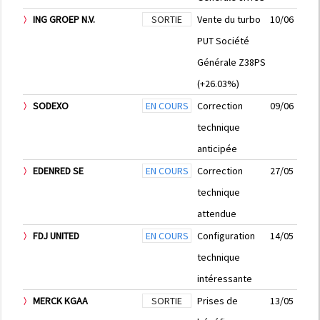
ING GROEP N.V.
SORTIE
Vente du turbo
10/06
PUT Société
Générale Z38PS
(+26.03%)
SODEXO
EN COURS
Correction
09/06
technique
anticipée
EDENRED SE
EN COURS
Correction
27/05
technique
attendue
FDJ UNITED
EN COURS
Configuration
14/05
technique
intéressante
MERCK KGAA
SORTIE
Prises de
13/05