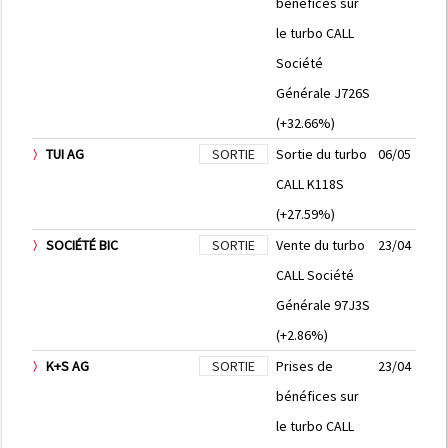
bénéfices sur
le turbo CALL
Société
Générale J726S
(+32.66%)
TUI AG
SORTIE
Sortie du turbo
06/05
CALL K118S
(+27.59%)
SOCIÉTÉ BIC
SORTIE
Vente du turbo
23/04
CALL Société
Générale 97J3S
(+2.86%)
K+S AG
SORTIE
Prises de
23/04
bénéfices sur
le turbo CALL