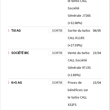
le turbo CALL
Société
Générale J726S
(+32.66%)
TUI AG
SORTIE
Sortie du turbo
06/05
CALL K118S
(+27.59%)
SOCIÉTÉ BIC
SORTIE
Vente du turbo
23/04
CALL Société
Générale 97J3S
(+2.86%)
K+S AG
SORTIE
Prises de
23/04
bénéfices sur
le turbo CALL
X32FS