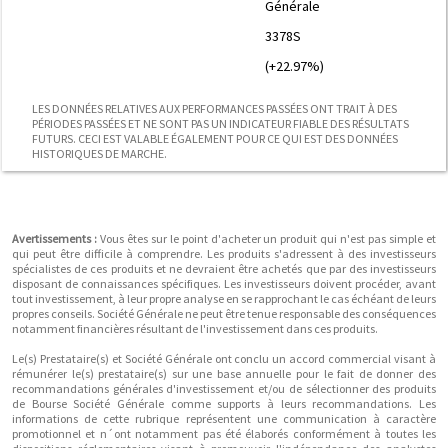
Générale
3378S
(+22.97%)
LES DONNÉES RELATIVES AUX PERFORMANCES PASSÉES ONT TRAIT À DES
PÉRIODES PASSÉES ET NE SONT PAS UN INDICATEUR FIABLE DES RÉSULTATS
FUTURS. CECI EST VALABLE ÉGALEMENT POUR CE QUI EST DES DONNÉES
HISTORIQUES DE MARCHE.
Avertissements :
Vous êtes sur le point d'acheter un produit qui n'est pas simple et
qui peut être difficile à comprendre. Les produits s'adressent à des investisseurs
spécialistes de ces produits et ne devraient être achetés que par des investisseurs
disposant de connaissances spécifiques. Les investisseurs doivent procéder, avant
tout investissement, à leur propre analyse en se rapprochant le cas échéant de leurs
propres conseils. Société Générale ne peut être tenue responsable des conséquences
notamment financières résultant de l'investissement dans ces produits.
Le(s) Prestataire(s) et Société Générale ont conclu un accord commercial visant à
rémunérer le(s) prestataire(s) sur une base annuelle pour le fait de donner des
recommandations générales d'investissement et/ou de sélectionner des produits
de Bourse Société Générale comme supports à leurs recommandations. Les
informations de cette rubrique représentent une communication à caractère
promotionnel et n´ont notamment pas été élaborés conformément à toutes les