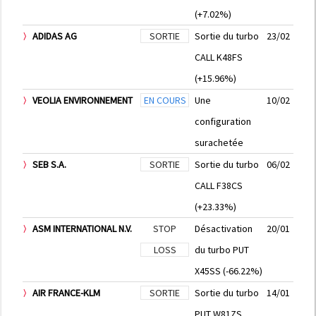
(+7.02%)
ADIDAS AG
SORTIE
Sortie du turbo
23/02
CALL K48FS
(+15.96%)
VEOLIA ENVIRONNEMENT
EN COURS
Une
10/02
configuration
surachetée
SEB S.A.
SORTIE
Sortie du turbo
06/02
CALL F38CS
(+23.33%)
ASM INTERNATIONAL N.V.
STOP
Désactivation
20/01
LOSS
du turbo PUT
X45SS (-66.22%)
AIR FRANCE-KLM
SORTIE
Sortie du turbo
14/01
PUT W81ZS