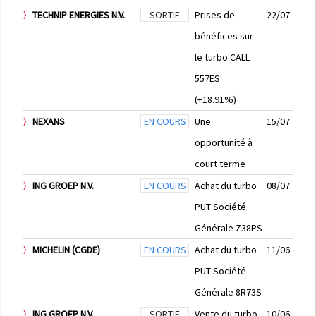
TECHNIP ENERGIES N.V.
SORTIE
Prises de
22/07
bénéfices sur
le turbo CALL
557ES
(+18.91%)
NEXANS
EN COURS
Une
15/07
opportunité à
court terme
ING GROEP N.V.
EN COURS
Achat du turbo
08/07
PUT Société
Générale Z38PS
MICHELIN (CGDE)
EN COURS
Achat du turbo
11/06
PUT Société
Générale 8R73S
ING GROEP N.V.
SORTIE
Vente du turbo
10/06