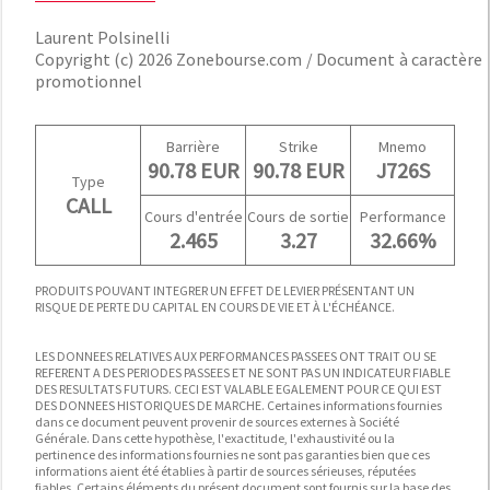
Laurent Polsinelli
Copyright (c) 2026 Zonebourse.com / Document à caractère
promotionnel
Barrière
Strike
Mnemo
90.78 EUR
90.78 EUR
J726S
Type
CALL
Cours d'entrée
Cours de sortie
Performance
2.465
3.27
32.66%
PRODUITS POUVANT INTEGRER UN EFFET DE LEVIER PRÉSENTANT UN
RISQUE DE PERTE DU CAPITAL EN COURS DE VIE ET À L'ÉCHÉANCE.
LES DONNEES RELATIVES AUX PERFORMANCES PASSEES ONT TRAIT OU SE
REFERENT A DES PERIODES PASSEES ET NE SONT PAS UN INDICATEUR FIABLE
DES RESULTATS FUTURS. CECI EST VALABLE EGALEMENT POUR CE QUI EST
DES DONNEES HISTORIQUES DE MARCHE. Certaines informations fournies
dans ce document peuvent provenir de sources externes à Société
Générale. Dans cette hypothèse, l'exactitude, l'exhaustivité ou la
pertinence des informations fournies ne sont pas garanties bien que ces
informations aient été établies à partir de sources sérieuses, réputées
fiables. Certains éléments du présent document sont fournis sur la base des