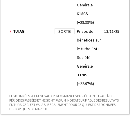
Générale
K18CS
(+28.38%)
TUI AG
SORTIE
Prises de
13/11/25
bénéfices sur
le turbo CALL
Société
Générale
3378S
(+22.97%)
LES DONNÉES RELATIVES AUX PERFORMANCES PASSÉES ONT TRAIT À DES
PÉRIODES PASSÉES ET NE SONT PAS UN INDICATEUR FIABLE DES RÉSULTATS
FUTURS. CECI EST VALABLE ÉGALEMENT POUR CE QUI EST DES DONNÉES
HISTORIQUES DE MARCHE.