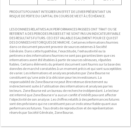
PRODUITS POUVANT INTEGRER UN EFFET DE LEVIER PRÉSENTANT UN
RISQUE DE PERTE DU CAPITAL EN COURS DE VIE ET À L'ÉCHÉANCE.
LES DONNEES RELATIVES AUX PERFORMANCES PASSEES ONT TRAIT OU SE
REFERENT A DES PERIODES PASSEES ET NE SONT PAS UN INDICATEUR FIABLE
DES RESULTATS FUTURS. CECI EST VALABLE EGALEMENT POUR CE QUI EST
DES DONNEES HISTORIQUES DE MARCHE. Certaines informations fournies
dans ce document peuvent provenir de sources externes à Société
Générale. Dans cette hypothèse, l'exactitude, l'exhaustivité ou la
pertinence des informations fournies ne sont pas garanties bien que ces
informations aient été établies à partir de sources sérieuses, réputées
fiables. Certains éléments du présent document sont fournis sur la base des
données de marché constatées à un moment précis et qui sont susceptibles
de varier. Les informations et analyses produites par Zone Bourse ne
constituent qu'une aide à la décision pour les investisseurs. La
responsabilité de Zone Bourse ne peut être retenue directement ou
indirectement suite à l'utilisation des informations et analyses par les
lecteurs. Zone Bourse est un bureau de recherche indépendant. Le lecteur
est informé que Zone Bourse n'a aucun conflit d'intérêt pouvant affecter
l'objectivité de son analyse. Les chiffres relatifs à des performances futures
sont des prévisions qui ne constituent pas un indicateur fiable quant aux
performances futures. Tous droits de reproduction et de représentation
réservés par Société Générale, Zone Bourse.