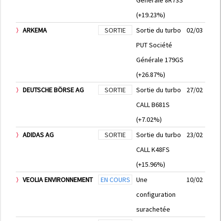
Générale 8R73S
(+19.23%)
ARKEMA
SORTIE
Sortie du turbo
02/03
PUT Société
Générale 179GS
(+26.87%)
DEUTSCHE BÖRSE AG
SORTIE
Sortie du turbo
27/02
CALL B681S
(+7.02%)
ADIDAS AG
SORTIE
Sortie du turbo
23/02
CALL K48FS
(+15.96%)
VEOLIA ENVIRONNEMENT
EN COURS
Une
10/02
configuration
surachetée