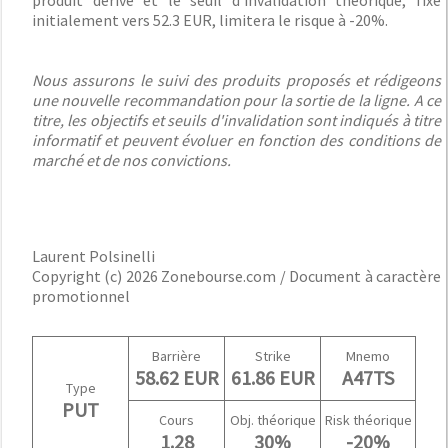
produit dérivé et le seuil d'invalidation théorique, fixé
initialement vers 52.3 EUR, limitera le risque à -20%.
Nous assurons le suivi des produits proposés et rédigeons
une nouvelle recommandation pour la sortie de la ligne. A ce
titre, les objectifs et seuils d'invalidation sont indiqués à titre
informatif et peuvent évoluer en fonction des conditions de
marché et de nos convictions.
Laurent Polsinelli
Copyright (c) 2026 Zonebourse.com / Document à caractère
promotionnel
Barrière
Strike
Mnemo
58.62 EUR
61.86 EUR
A47TS
Type
PUT
Cours
Obj. théorique
Risk théorique
1.28
30%
-20%