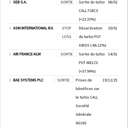
SEB S.A.
SORTIE
Sortie du turbo
06/02
CALL F38CS
(+23.33%)
ASM INTERNATIONAL N.V.
STOP
Désactivation
20/01
LOSS
du turbo PUT
X45SS (-66.22%)
AIR FRANCE-KLM
SORTIE
Sortie du turbo
14/01
PUT W81ZS
(+37.94%)
BAE SYSTEMS PLC
SORTIE
Prises de
19/12/25
bénéfices sur
le turbo CALL
Société
Générale
6G16S