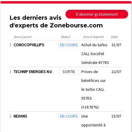
S'abonner gratuitement
Les derniers avis
d'experts de Zonebourse.com
Sous-jacent
Statut
Avis d'experts
Date
CONOCOPHILLIPS
EN COURS
Achat du turbo
31/07
CALL Société
Générale 8Y78S
TECHNIP ENERGIES N.V.
SORTIE
Prises de
22/07
bénéfices sur
le turbo CALL
557ES
(+18.91%)
NEXANS
EN COURS
Une
15/07
opportunité à